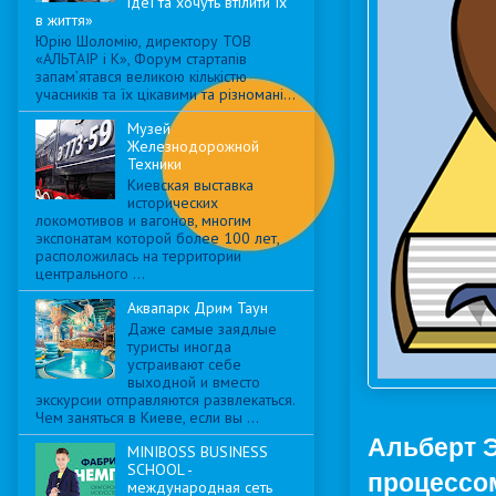
ідеї та хочуть втілити їх
в життя»
Юрію Шоломію, директору ТОВ
«АЛЬТАІР і К», Форум стартапів
запам’ятався великою кількістю
учасників та їх цікавими та різномані...
Музей
Железнодорожной
Техники
Киевская выставка
исторических
локомотивов и вагонов, многим
экспонатам которой более 100 лет,
расположилась на территории
центрального ...
Аквапарк Дрим Таун
Даже самые заядлые
туристы иногда
устраивают себе
выходной и вместо
экскурсии отправляются развлекаться.
Чем заняться в Киеве, если вы ...
Альберт 
MINIBOSS BUSINESS
SCHOOL -
процессо
международная сеть