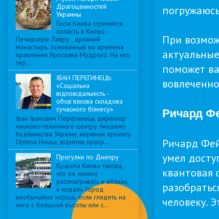
Драгоценностей
погружаюсь
Украины
Гости Киева стремятся
попасть в Киево-
При возмож
Печерскую Лавру , древний
монастырь, основанный во времена
актуальные
правления Ярослава Мудрого. На его
тер...
поможет ва
ІВАН ПЕРЕГИНЕЦЬ:
вовлеченно
«Соціальна
відповідальність -
обов’язкова складова
сучасного бізнесу»
Ричард Фе
Іван Іванович Перегинець, директор
науково-технічного центру Академії
будівництва України, керівник проекту
Ричард Фей
Optima House, відмітив прогр...
умел досту
Прогулки по Днепру
Красота Киева такова,
квантовая 
что ее можно
рассматривать и вблизи,
разобратьс
и издали. Город
необычайно хорош, если глядеть на
человеку. 
него с большой высоты или с...