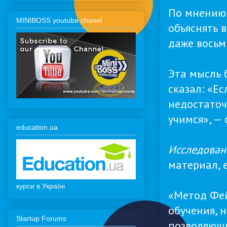
По мнению 
MINIBOSS youtube chanel
объяснять 
даже восьм
Эта мысль 
сказал: «Е
недостаточ
учимся», —
education.ua
Исследован
материал, 
курси в Україні
«Метод Фей
обучения, 
Startup Forums
позволяющи