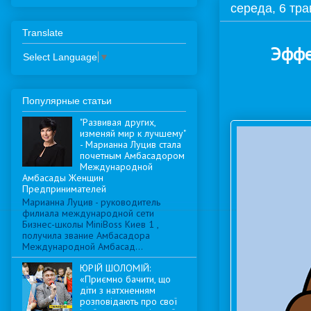
середа, 6 тра
Translate
Эффе
Select Language
▼
Популярные статьи
"Развивая других,
изменяй мир к лучшему"
- Марианна Луцив стала
почетным Амбасадором
Международной
Амбасады Женщин
Предпринимателей
Марианна Луцив - руководитель
филиала международной сети
Бизнес-школы MiniBoss Киев 1 ,
получила звание Амбасадора
Международной Амбасад...
ЮРІЙ ШОЛОМІЙ:
«Приємно бачити, що
діти з натхненням
розповідають про свої