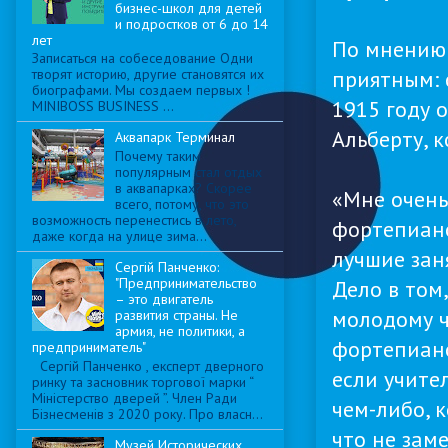
бизнес-школ для детей
и подростков от 6 до 14
лет
По мнению 
Записаться на собеседование Одни
приятным: 
творят историю, другие становятся их
биографами. Мы создаем первых !
1915 году 
MINIBOSS BUSINESS ...
Альберту, 
Аквапарк Терминал
Почему таким
популярным стал отдых
в аквапарках? Скорее
«Мне очень
всего, потому, что это
возможность перенестись в лето,
фортепиано
даже когда на улице зима...
лучшие заня
Сергій Панченко:
"Предпринимательство
Дело в том
– это двигатель
молодому ч
развития страны. Не
армия, не политики, а
фортепиано
предприниматель"
Сергій Панченко , експерт дверного
если учител
ринку та засновник торгової марки “
Міністерство дверей ”. Член Ради
чем-либо, 
Бізнесменів з 2020 року. Про власн...
что не зам
Музей Исторических