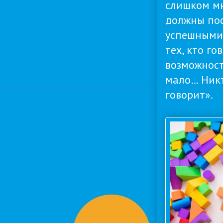
слишком мн
должны пос
успешными,
тех, кто г
возможност
мало… Никт
говорит».