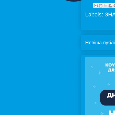
Labels:
ЗН
Новіша публі