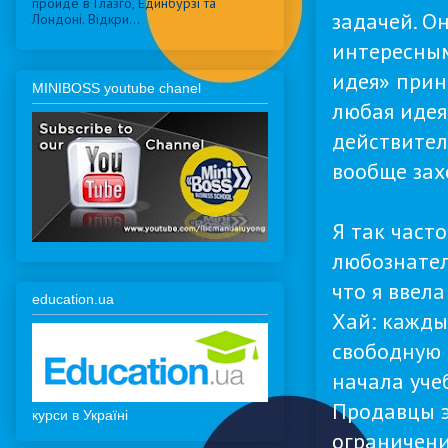
пройде в Глазго, Единбурзі та
задачей. О
Лондоні. Відкри...
интересным
идея» прин
MINIBOSS youtube chanel
любая идея
действител
вообще зах
Я так част
любознател
что я ввел
education.ua
Хай: кажды
свободную 
начала уче
Продавцы э
курси в Україні
ограничени