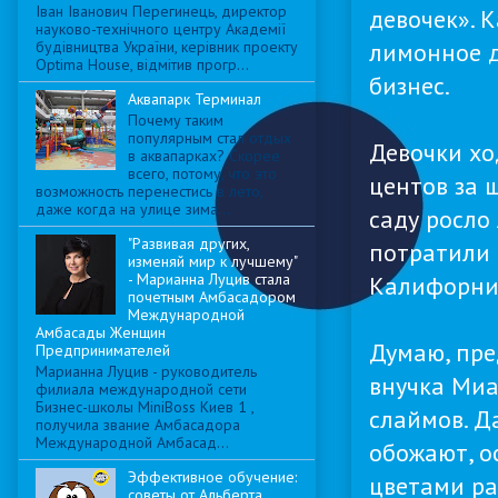
Іван Іванович Перегинець, директор
девочек». К
науково-технічного центру Академії
лимонное д
будівництва України, керівник проекту
Optima House, відмітив прогр...
бизнес.
Аквапарк Терминал
Почему таким
популярным стал отдых
Девочки хо
в аквапарках? Скорее
всего, потому, что это
центов за 
возможность перенестись в лето,
даже когда на улице зима...
саду росло
"Развивая других,
потратили 
изменяй мир к лучшему"
- Марианна Луцив стала
Калифорни
почетным Амбасадором
Международной
Амбасады Женщин
Думаю, пре
Предпринимателей
Марианна Луцив - руководитель
внучка Миа
филиала международной сети
Бизнес-школы MiniBoss Киев 1 ,
слаймов. Д
получила звание Амбасадора
Международной Амбасад...
обожают, о
Эффективное обучение:
цветами ра
советы от Альберта