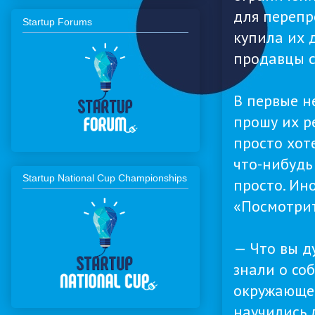
для перепро
Startup Forums
купила их 
продавцы с
В первые не
прошу их р
просто хот
что-нибудь 
Startup National Cup Championships
просто. Ин
«Посмотрит
— Что вы д
знали о соб
окружающем
научились 