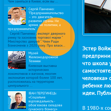
Чем заняться в Киеве, если вы ...
Сергій Панченко:
"Предпринимательство
– это двигатель
развития страны. Не
армия, не политики, а
предприниматель"
Сергій Панченко , експерт дверного
ринку та засновник торгової марки “
Міністерство дверей ”. Член Ради
Бізнесменів з 2020 року. Про власн...
Эстер Войж
Музей
предприним
Железнодорожной
Техники
что школа 
Киевская выставка
самостояте
исторических
локомотивов и вагонов, многим
человека» 
экспонатам которой более 100 лет,
расположилась на территории
ребенке лю
центрального ...
идеи. Публ
ІВАН ПЕРЕГИНЕЦЬ:
«Соціальна
відповідальність -
обов’язкова складова
В 1980-х с
сучасного бізнесу»