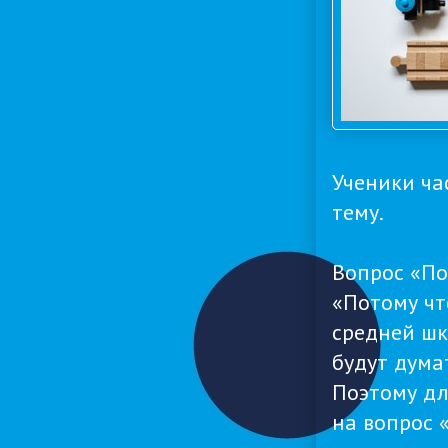
Ученики ча
тему.
Вопрос «По
«Потому чт
средней шк
будут дума
Поэтому дл
на вопрос 