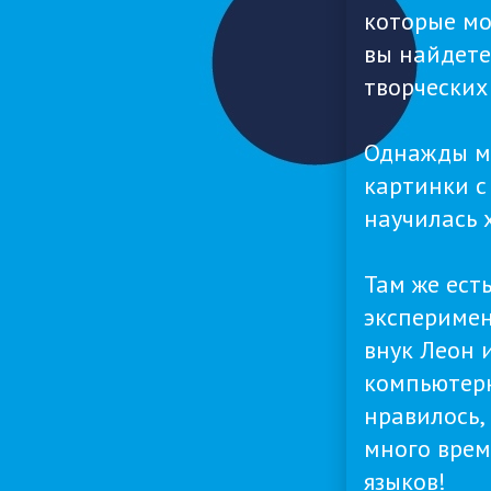
которые мо
вы найдете
творческих
Однажды мо
картинки с
научилась 
Там же ест
эксперимен
внук Леон 
компьютерн
нравилось,
много врем
языков!