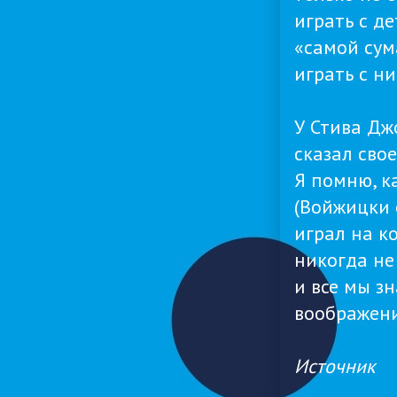
играть с д
«самой сум
играть с н
У Стива Дж
сказал сво
Я помню, к
(Войжицки 
играл на к
никогда не
и все мы з
воображен
Источник