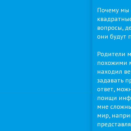
Почему мы 
квадратные
вопросы, д
они будут 
Родители м
похожими м
находил ве
задавать п
ответ, мож
поищи инфо
мне сложны
мир, напри
представля