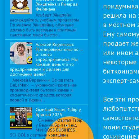
Эйнштейна и Ричарда
придумыван
Фейнмана
решила на 
Альберт Эйнштейн:
наслаждайтесь учебным процессом
в местном 
По мнению Эйнштейна, обучение
должно быть веселым и приятным:
Ему самому
счастливые люди быстре...
продает же
Алексей Вереникин:
Предпринимательство —
или ином а
от слова
«предпринимать». Мы
некоторые 
каждый день что-то
предпринимаем и делаем для
биткоинами
достижения целей
эксперт-са
Алексей Вереникин. Основатель
DeLaMark — украинской компании-
производителя бытовой химии и
косметических средств, которая
Все эти пр
первой в Украин...
любопытств
Сімейний Бізнес Табір у
Британії 2025
самостояте
Сімейний Стартап Табір
у Великій Британії від
моим студе
MINIBOSS BUSINESS
сочинение 
SCHOOL з освітніми новаціями