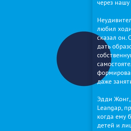
через нашу
Неудивител
любил ходи
сказал он. 
дать образ
собственную
самостояте
формироват
даже занят
Эдди Жонг,
Leangap, п
когда ему 
детей и ли