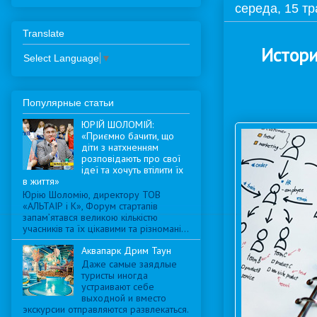
середа, 15 тр
Translate
Истори
Select Language
▼
Популярные статьи
ЮРІЙ ШОЛОМІЙ:
«Приємно бачити, що
діти з натхненням
розповідають про свої
ідеї та хочуть втілити їх
в життя»
Юрію Шоломію, директору ТОВ
«АЛЬТАІР і К», Форум стартапів
запам’ятався великою кількістю
учасників та їх цікавими та різномані...
Аквапарк Дрим Таун
Даже самые заядлые
туристы иногда
устраивают себе
выходной и вместо
экскурсии отправляются развлекаться.