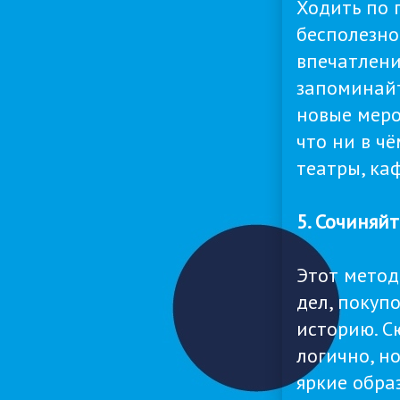
Ходить по 
бесполезно
впечатлени
запоминайт
новые меро
что ни в ч
театры, ка
5. Сочиняй
Этот метод
дел, покупо
историю. С
логично, н
яркие обра