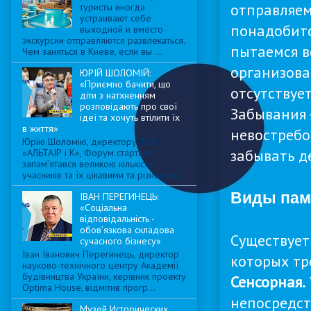
отправляем
туристы иногда
устраивают себе
понадобитс
выходной и вместо
экскурсии отправляются развлекаться.
пытаемся в
Чем заняться в Киеве, если вы ...
организова
ЮРІЙ ШОЛОМІЙ:
«Приємно бачити, що
отсутствуе
діти з натхненням
розповідають про свої
Забывания 
ідеї та хочуть втілити їх
в життя»
невостребо
Юрію Шоломію, директору ТОВ
забывать д
«АЛЬТАІР і К», Форум стартапів
запам’ятався великою кількістю
учасників та їх цікавими та різномані...
Виды пам
ІВАН ПЕРЕГИНЕЦЬ:
«Соціальна
відповідальність -
обов’язкова складова
Существует
сучасного бізнесу»
Іван Іванович Перегинець, директор
которых тр
науково-технічного центру Академії
будівництва України, керівник проекту
Сенсорная.
Optima House, відмітив прогр...
непосредст
Музей Исторических