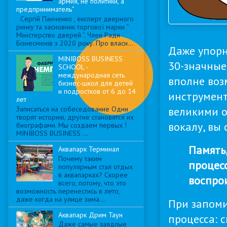
армия, не политики, а
предприниматель"
Сергій Панченко , експерт дверного
ринку та засновник торгової марки “
Міністерство дверей ”. Член Ради
Бізнесменів з 2020 року. Про власн...
Даже упорн
MINIBOSS BUSINESS
30-значные
SCHOOL -
международная сеть
вполне воз
бизнес-школ для детей
и подростков от 6 до 14
инструмент
лет
великими о
Записаться на собеседование Одни
творят историю, другие становятся их
вокалу, вы
биографами. Мы создаем первых !
MINIBOSS BUSINESS ...
Память
Аквапарк Терминал
Почему таким
процес
популярным стал отдых
в аквапарках? Скорее
воспро
всего, потому, что это
возможность перенестись в лето,
даже когда на улице зима...
При запоми
Аквапарк Дрим Таун
процесса: 
Даже самые заядлые