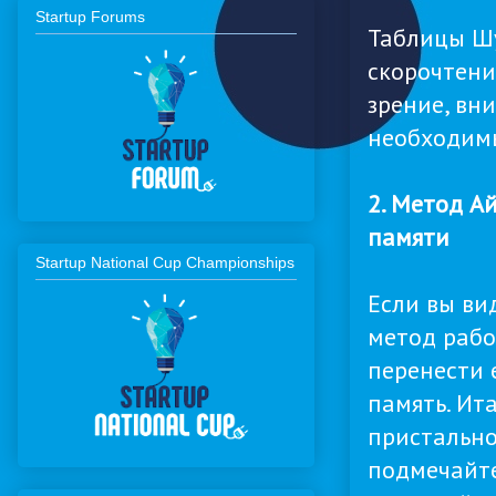
Startup Forums
Таблицы Шу
скорочтени
зрение, вн
необходимы
2. Метод А
памяти
Startup National Cup Championships
Если вы ви
метод рабо
перенести 
память. Ита
пристально
подмечайте