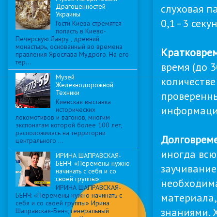
слуховая п
Драгоценностей
Украины
0,1–3 секу
Гости Киева стремятся
попасть в Киево-
Печерскую Лавру , древний
монастырь, основанный во времена
Кратковрем
правления Ярослава Мудрого. На его
тер...
время (до 
Музей
количестве
Железнодорожной
Техники
проверенны
Киевская выставка
информация
исторических
локомотивов и вагонов, многим
экспонатам которой более 100 лет,
расположилась на территории
Долговреме
центрального ...
иногда всю
ИРИНА ШАПРАВСКАЯ-
БЕНЧ: «Перемены нужно
заучивание
начинать с себя и со
своей группы»
необходима
ИРИНА ШАПРАВСКАЯ-
материала,
БЕНЧ: «Перемены нужно начинать с
себя и со своей группы» Ирина
знаниями. 
Шаправская-Бенч, генеральный