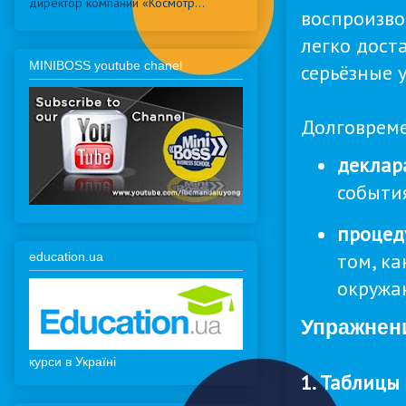
директор компании «Космотр...
воспроизво
легко дост
MINIBOSS youtube chanel
серьёзные 
Долговреме
деклар
события
процед
том, к
education.ua
окружа
Упражнени
курси в Україні
1. Таблицы